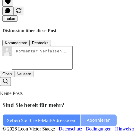
Teilen
Diskussion über diese Post
Kommentare
Restacks
Oben
Neueste
Keine Posts
Sind Sie bereit für mehr?
Abonnieren
© 2026 Leon Victor Staege
·
Datenschutz
∙
Bedingungen
∙
Hinweis z